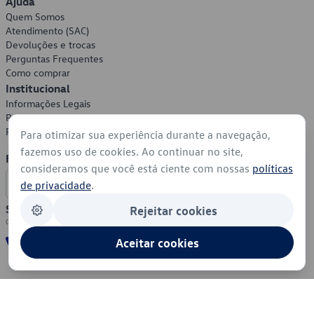
Ajuda
Quem Somos
Atendimento (SAC)
Devoluções e trocas
Perguntas Frequentes
Como comprar
Institucional
Informações Legais
Política de Privacidade
Política de Cookies
Para otimizar sua experiência durante a navegação,
fazemos uso de cookies. Ao continuar no site,
Formas de Pagamento
consideramos que você está ciente com nossas
políticas
de privacidade
.
Segurança
Rejeitar cookies
Aceitar cookies
© 2026 - Volkswagen do Brasil - Todos os direitos reservados