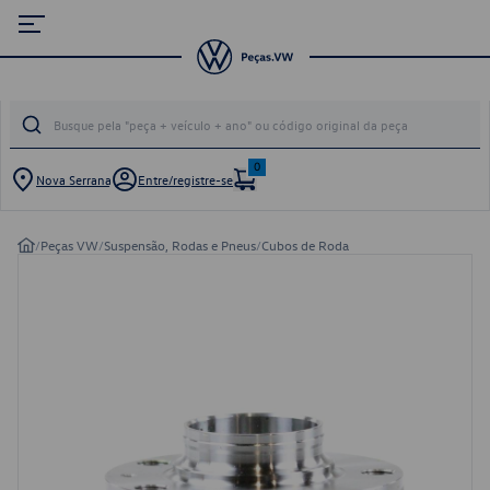
0
Nova Serrana
Entre/registre-se
/
Peças VW
/
Suspensão, Rodas e Pneus
/
Cubos de Roda