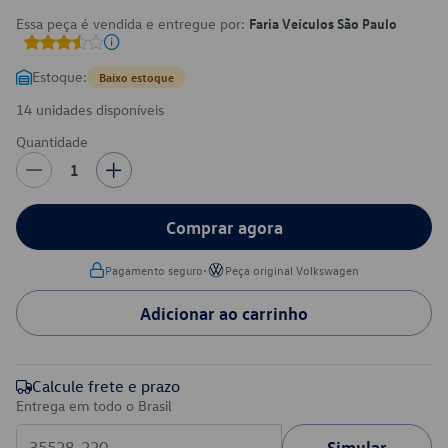
Essa peça é vendida e entregue por:
Faria Veículos São Paulo
Estoque:
Baixo estoque
14 unidades disponíveis
Quantidade
1
Comprar agora
•
Pagamento seguro
Peça original Volkswagen
Adicionar ao carrinho
Calcule frete e prazo
Entrega em todo o Brasil
Simular