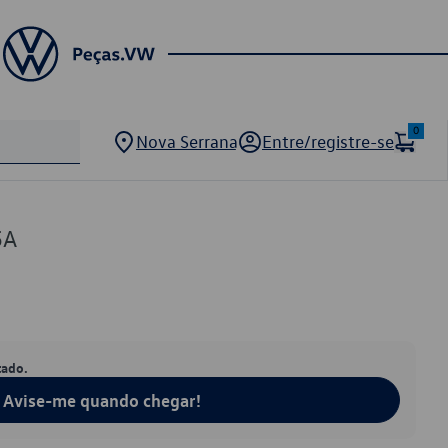
0
Nova Serrana
Entre/registre-se
5A
tado.
Avise-me quando chegar!