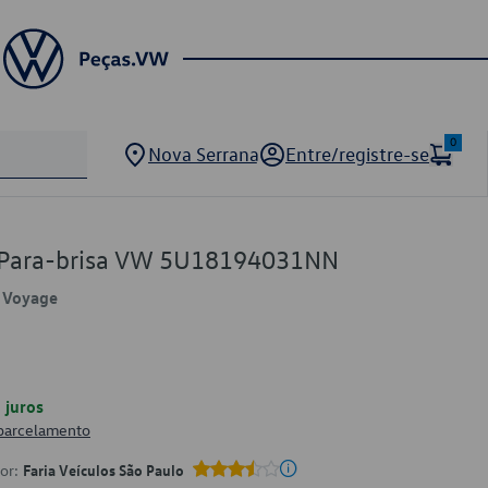
0
Nova Serrana
Entre/registre-se
e Para-brisa VW 5U18194031NN
, Voyage
juros
 parcelamento
por:
Faria Veículos São Paulo