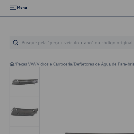
Menu
/
Peças VW
/
Vidros e Carroceria
/
Defletores de Água de Para-bri