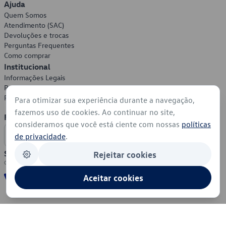
Ajuda
Quem Somos
Atendimento (SAC)
Devoluções e trocas
Perguntas Frequentes
Como comprar
Institucional
Informações Legais
Política de Privacidade
Política de Cookies
Para otimizar sua experiência durante a navegação,
fazemos uso de cookies. Ao continuar no site,
Formas de Pagamento
consideramos que você está ciente com nossas
políticas
de privacidade
.
Segurança
Rejeitar cookies
Aceitar cookies