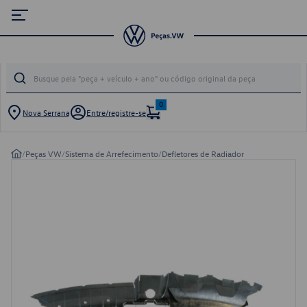
0
Nova Serrana
Entre/registre-se
/
Peças VW
/
Sistema de Arrefecimento
/
Defletores de Radiador