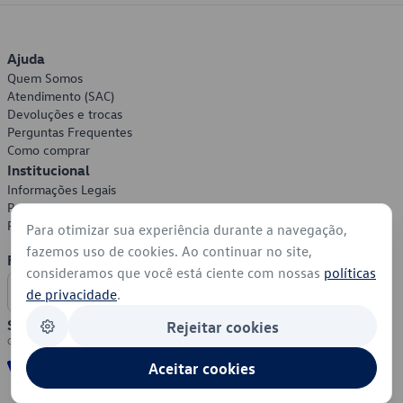
Ajuda
Quem Somos
Atendimento (SAC)
Devoluções e trocas
Perguntas Frequentes
Como comprar
Institucional
Informações Legais
Política de Privacidade
Política de Cookies
Para otimizar sua experiência durante a navegação,
fazemos uso de cookies. Ao continuar no site,
Formas de Pagamento
consideramos que você está ciente com nossas
políticas
de privacidade
.
Segurança
Rejeitar cookies
Aceitar cookies