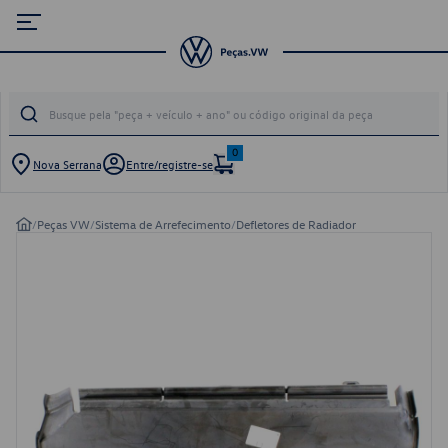
0
Nova Serrana
Entre/registre-se
/
Peças VW
/
Sistema de Arrefecimento
/
Defletores de Radiador