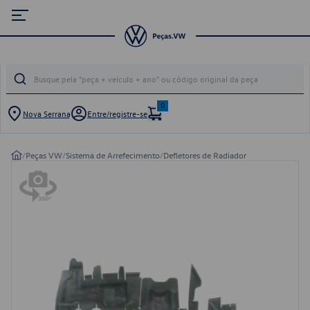
0
Nova Serrana
Entre/registre-se
/
Peças VW
/
Sistema de Arrefecimento
/
Defletores de Radiador