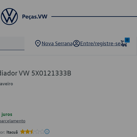
0
Nova Serrana
Entre/registre-se
adiador VW 5X0121333B
Saveiro
juros
 parcelamento
por:
Itacuã