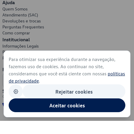
Ajuda
Quem Somos
Atendimento (SAC)
Devoluções e trocas
Perguntas Frequentes
Como comprar
Institucional
Informações Legais
Política de Privacidade
Política de Cookies
Para otimizar sua experiência durante a navegação,
fazemos uso de cookies. Ao continuar no site,
Formas de Pagamento
consideramos que você está ciente com nossas
políticas
de privacidade
.
Segurança
Rejeitar cookies
Aceitar cookies