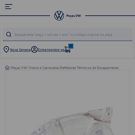
0
Nova Serrana
Entre/registre-se
/
Peças VW
/
Vidros e Carroceria
/
Defletores Térmicos de Escapamento