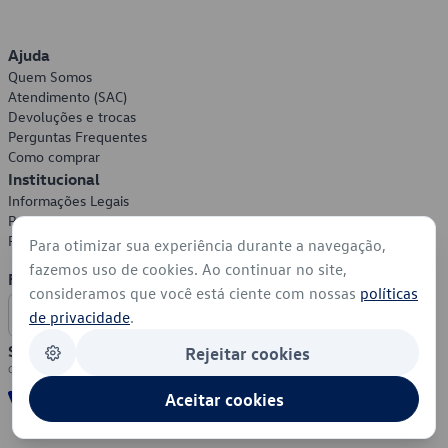
Ajuda
Quem Somos
Atendimento (SAC)
Devoluções e trocas
Perguntas Frequentes
Como comprar
Institucional
Informações Legais
Política de Privacidade
Política de Cookies
Para otimizar sua experiência durante a navegação,
fazemos uso de cookies. Ao continuar no site,
Formas de Pagamento
consideramos que você está ciente com nossas
políticas
de privacidade
.
Segurança
Rejeitar cookies
Aceitar cookies