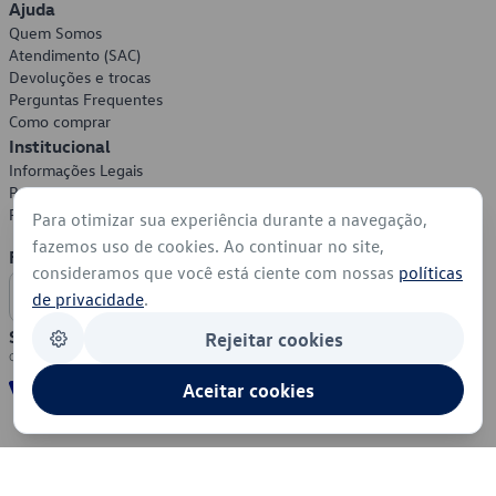
Ajuda
Quem Somos
Atendimento (SAC)
Devoluções e trocas
Perguntas Frequentes
Como comprar
Institucional
Informações Legais
Política de Privacidade
Política de Cookies
Para otimizar sua experiência durante a navegação,
fazemos uso de cookies. Ao continuar no site,
Formas de Pagamento
consideramos que você está ciente com nossas
políticas
de privacidade
.
Segurança
Rejeitar cookies
Aceitar cookies