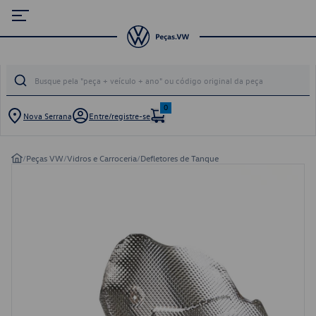
0
Nova Serrana
Entre/registre-se
/
Peças VW
/
Vidros e Carroceria
/
Defletores de Tanque