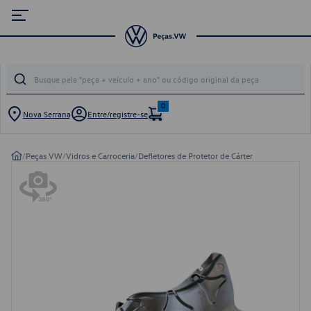
0
Nova Serrana
Entre/registre-se
/
Peças VW
/
Vidros e Carroceria
/
Defletores de Protetor de Cárter