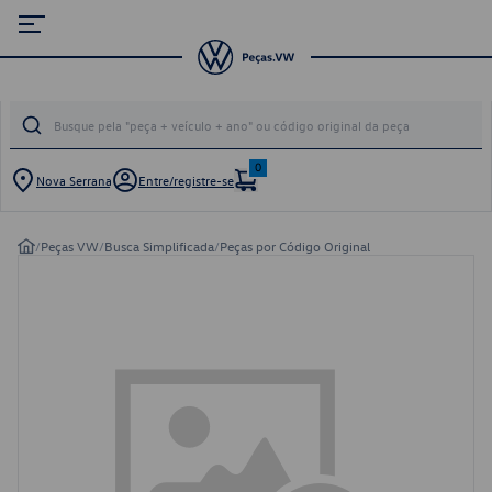
0
Nova Serrana
Entre/registre-se
/
Peças VW
/
Busca Simplificada
/
Peças por Código Original