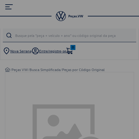
0
Nova Serrana
Entre/registre-se
/
Peças VW
/
Busca Simplificada
/
Peças por Código Original