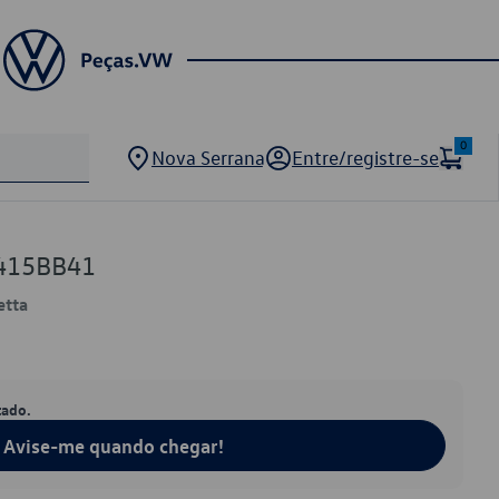
0
Nova Serrana
Entre/registre-se
9415BB41
etta
tado.
Avise-me quando chegar!