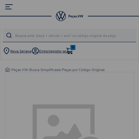
0
Nova Serrana
Entre/registre-se
/
Peças VW
/
Busca Simplificada
/
Peças por Código Original