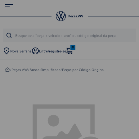
0
Nova Serrana
Entre/registre-se
/
Peças VW
/
Busca Simplificada
/
Peças por Código Original