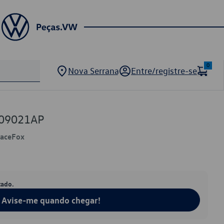
0
Nova Serrana
Entre/registre-se
409021AP
paceFox
tado.
Avise-me quando chegar!