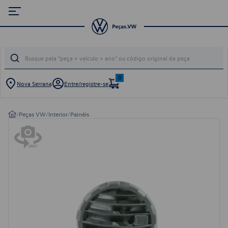
0
Nova Serrana
Entre/registre-se
/
Peças VW
/
Interior
/
Painéis