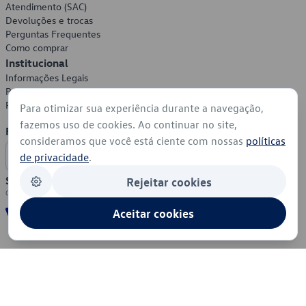
Atendimento (SAC)
Devoluções e trocas
Perguntas Frequentes
Como comprar
Institucional
Informações Legais
Política de Privacidade
Política de Cookies
Para otimizar sua experiência durante a navegação,
fazemos uso de cookies. Ao continuar no site,
Formas de Pagamento
consideramos que você está ciente com nossas
políticas
de privacidade
.
Segurança
Rejeitar cookies
Aceitar cookies
© 2026 - Volkswagen do Brasil - Todos os direitos reservados