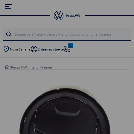
0
Nova Serrana
Entre/registre-se
/
Peças VW
/
Interior
/
Painéis