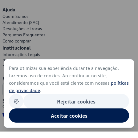
Ajuda
Quem Somos
Atendimento (SAC)
Devoluções e trocas
Perguntas Frequentes
Como comprar
Institucional
Informações Legais
Política de Privacidade
Política de Cookies
Para otimizar sua experiência durante a navegação,
fazemos uso de cookies. Ao continuar no site,
Formas de Pagamento
consideramos que você está ciente com nossas
políticas
de privacidade
.
Segurança
Rejeitar cookies
Aceitar cookies