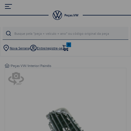
0
Nova Serrana
Entre/registre-se
/
Peças VW
/
Interior
/
Painéis