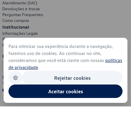
Atendimento (SAC)
Devoluções e trocas
Perguntas Frequentes
Como comprar
Institucional
Informações Legais
Política de Privacidade
Política de Cookies
Para otimizar sua experiência durante a navegação,
fazemos uso de cookies. Ao continuar no site,
Formas de Pagamento
consideramos que você está ciente com nossas
políticas
de privacidade
.
Segurança
Rejeitar cookies
Aceitar cookies
© 2026 - Volkswagen do Brasil - Todos os direitos reservados