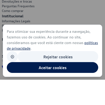
Devoluções e trocas
Perguntas Frequentes
Como comprar
Institucional
Informações Legais
Política de Privacidade
Política de Cookies
Para otimizar sua experiência durante a navegação,
fazemos uso de cookies. Ao continuar no site,
Formas de Pagamento
consideramos que você está ciente com nossas
políticas
de privacidade
.
Segurança
Rejeitar cookies
Aceitar cookies
© 2026 - Volkswagen do Brasil - Todos os direitos reservados