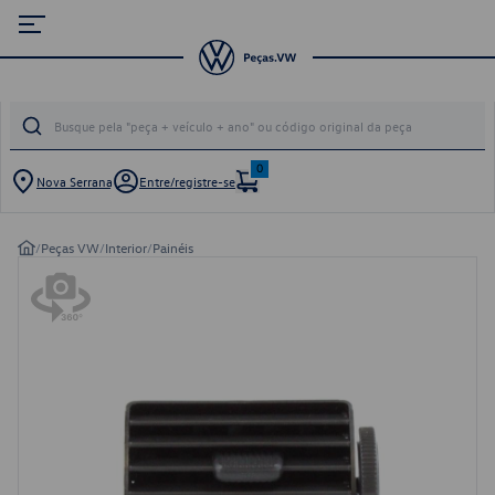
0
Nova Serrana
Entre/registre-se
/
Peças VW
/
Interior
/
Painéis