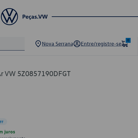
0
Nova Serrana
Entre/registre-se
e Ar VW 5Z0857190DFGT
FF
m juros