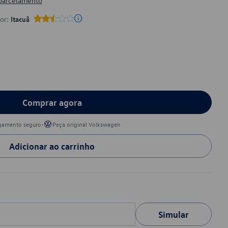
 parcelamento
por:
Itacuã
Comprar agora
•
gamento seguro
Peça original Volkswagen
Adicionar ao carrinho
Simular