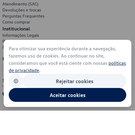
Atendimento (SAC)
Devoluções e trocas
Perguntas Frequentes
Como comprar
Institucional
Informações Legais
Política de Privacidade
Política de Cookies
Para otimizar sua experiência durante a navegação,
fazemos uso de cookies. Ao continuar no site,
Formas de Pagamento
consideramos que você está ciente com nossas
políticas
de privacidade
.
Segurança
Rejeitar cookies
Aceitar cookies
© 2026 - Volkswagen do Brasil - Todos os direitos reservados