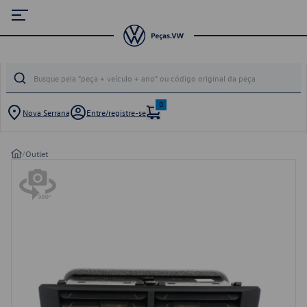
0
Nova Serrana
Entre/registre-se
/
Outlet