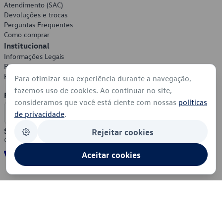
Atendimento (SAC)
Devoluções e trocas
Perguntas Frequentes
Como comprar
Institucional
Informações Legais
Política de Privacidade
Política de Cookies
Para otimizar sua experiência durante a navegação,
fazemos uso de cookies. Ao continuar no site,
Formas de Pagamento
consideramos que você está ciente com nossas
políticas
de privacidade
.
Segurança
Rejeitar cookies
Aceitar cookies
© 2026 - Volkswagen do Brasil - Todos os direitos reservados