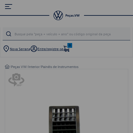
0
Nova Serrana
Entre/registre-se
/
Peças VW
/
Interior
/
Painéis de Instrumentos