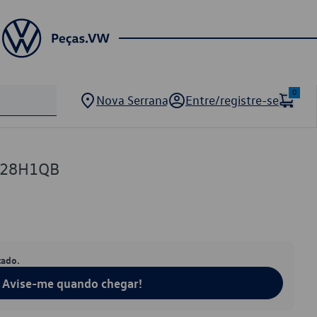
0
Nova Serrana
Entre/registre-se
728H1QB
tado.
Avise-me quando chegar!