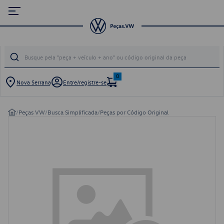
0
Nova Serrana
Entre/registre-se
/
Peças VW
/
Busca Simplificada
/
Peças por Código Original