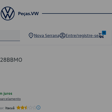
0
Nova Serrana
Entre/registre-se
9728BBMO
m juros
 parcelamento
por:
Itacuã