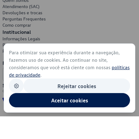
Quem Somos
Atendimento (SAC)
Devoluções e trocas
Perguntas Frequentes
Como comprar
Institucional
Informações Legais
Política de Privacidade
Política de Cookies
Para otimizar sua experiência durante a navegação,
fazemos uso de cookies. Ao continuar no site,
Formas de Pagamento
consideramos que você está ciente com nossas
políticas
de privacidade
.
Segurança
Rejeitar cookies
Aceitar cookies
© 2026 - Volkswagen do Brasil - Todos os direitos reservados