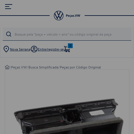
0
Nova Serrana
Entre/registre-se
/
Peças VW
/
Busca Simplificada
/
Peças por Código Original