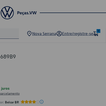
0
Nova Serrana
Entre/registre-se
5689B9
juros
 parcelamento
por:
Belcar BR