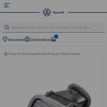
0
Nova Serrana
Entre/registre-se
/
Peças VW
/
Busca Simplificada
/
Peças por Código Original