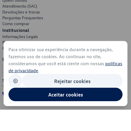
Quem Somos
Atendimento (SAC)
Devoluções e trocas
Perguntas Frequentes
Como comprar
Institucional
Informações Legais
Política de Privacidade
Política de Cookies
Para otimizar sua experiência durante a navegação,
fazemos uso de cookies. Ao continuar no site,
Formas de Pagamento
consideramos que você está ciente com nossas
políticas
de privacidade
.
Segurança
Rejeitar cookies
Aceitar cookies
© 2026 - Volkswagen do Brasil - Todos os direitos reservados