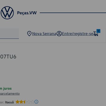
0
Nova Serrana
Entre/registre-se
707TU6
m juros
 parcelamento
por:
Itacuã