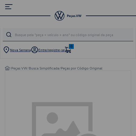
0
Nova Serrana
Entre/registre-se
/
Peças VW
/
Busca Simplificada
/
Peças por Código Original