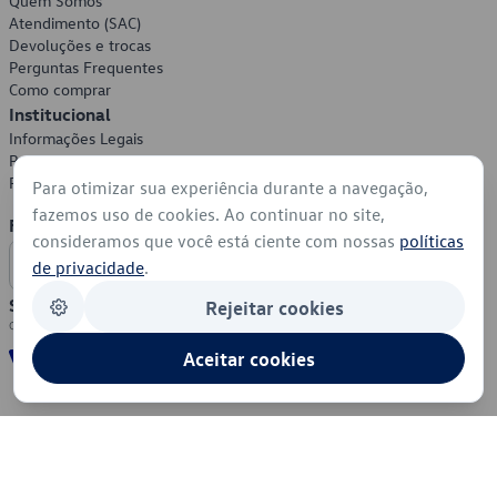
Quem Somos
Atendimento (SAC)
Devoluções e trocas
Perguntas Frequentes
Como comprar
Institucional
Informações Legais
Política de Privacidade
Política de Cookies
Para otimizar sua experiência durante a navegação,
fazemos uso de cookies. Ao continuar no site,
Formas de Pagamento
consideramos que você está ciente com nossas
políticas
de privacidade
.
Segurança
Rejeitar cookies
Aceitar cookies
© 2026 - Volkswagen do Brasil - Todos os direitos reservados