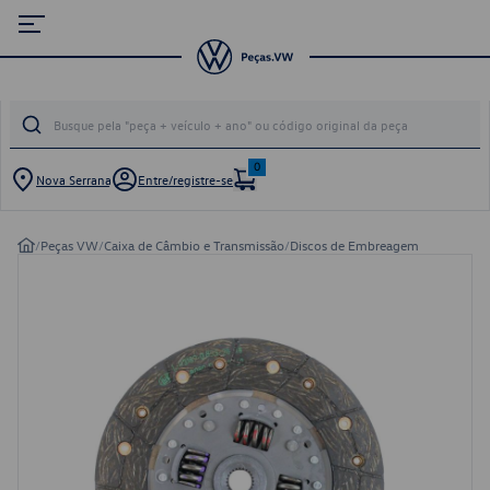
0
Nova Serrana
Entre/registre-se
/
Peças VW
/
Caixa de Câmbio e Transmissão
/
Discos de Embreagem