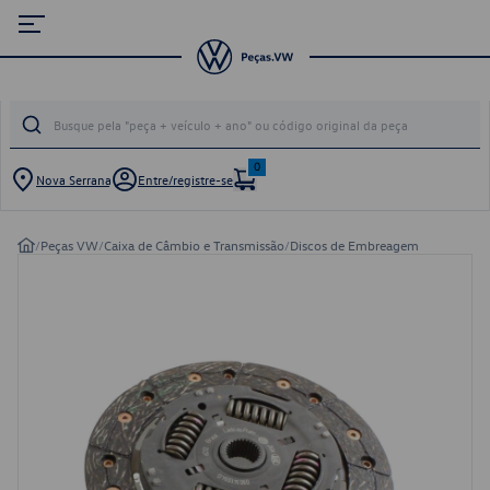
0
Nova Serrana
Entre/registre-se
/
Peças VW
/
Caixa de Câmbio e Transmissão
/
Discos de Embreagem