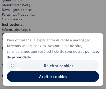
Quem Somos
Atendimento (SAC)
Devoluções e trocas
Perguntas Frequentes
Como comprar
Institucional
Informações Legais
Política de Privacidade
Política de Cookies
Para otimizar sua experiência durante a navegação,
fazemos uso de cookies. Ao continuar no site,
Formas de Pagamento
consideramos que você está ciente com nossas
políticas
de privacidade
.
Segurança
Rejeitar cookies
Aceitar cookies
© 2026 - Volkswagen do Brasil - Todos os direitos reservados