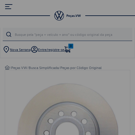
0
Nova Serrana
Entre/registre-se
/
Peças VW
/
Busca Simplificada
/
Peças por Código Original