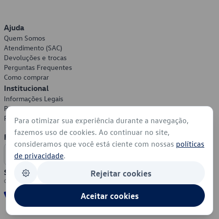
Ajuda
Quem Somos
Atendimento (SAC)
Devoluções e trocas
Perguntas Frequentes
Como comprar
Institucional
Informações Legais
Política de Privacidade
Política de Cookies
Para otimizar sua experiência durante a navegação,
fazemos uso de cookies. Ao continuar no site,
Formas de Pagamento
consideramos que você está ciente com nossas
políticas
de privacidade
.
Segurança
Rejeitar cookies
Aceitar cookies