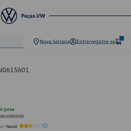
0
Nova Serrana
Entre/registre-se
2N0615601
m juros
 parcelamento
por:
Itacuã