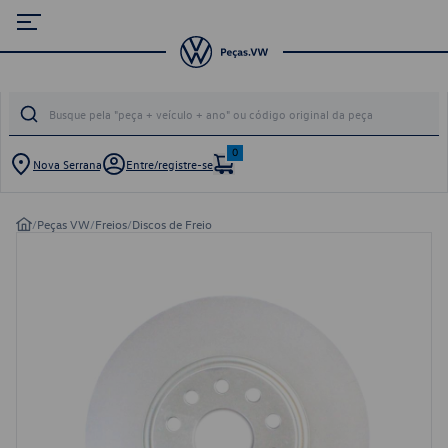
0
Nova Serrana
Entre/registre-se
/
Peças VW
/
Freios
/
Discos de Freio