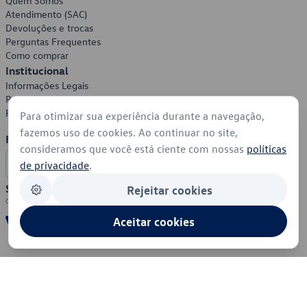
Quem Somos
Atendimento (SAC)
Devoluções e trocas
Perguntas Frequentes
Como comprar
Institucional
Informações Legais
Política de Privacidade
Política de Cookies
Para otimizar sua experiência durante a navegação,
fazemos uso de cookies. Ao continuar no site,
Formas de Pagamento
consideramos que você está ciente com nossas
políticas
de privacidade
.
Segurança
Rejeitar cookies
Aceitar cookies
© 2026 - Volkswagen do Brasil - Todos os direitos reservados