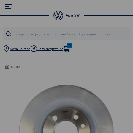
0
Nova Serrana
Entre/registre-se
/
Outlet