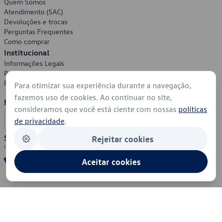
Quem Somos
Atendimento (SAC)
Devoluções e trocas
Perguntas Frequentes
Como comprar
Institucional
Informações Legais
Política de Privacidade
Política de Cookies
Para otimizar sua experiência durante a navegação,
fazemos uso de cookies. Ao continuar no site,
Formas de Pagamento
consideramos que você está ciente com nossas
políticas
de privacidade
.
Segurança
Rejeitar cookies
Aceitar cookies
© 2026 - Volkswagen do Brasil - Todos os direitos reservados