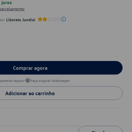
juros
 parcelamento
por:
Liberato Jundiaí
Comprar agora
•
gamento seguro
Peça original Volkswagen
Adicionar ao carrinho