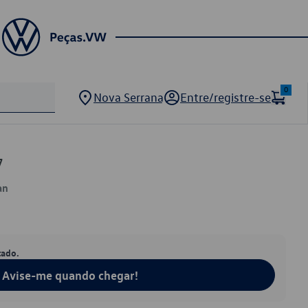
0
Nova Serrana
Entre/registre-se
7
an
tado.
Avise-me quando chegar!