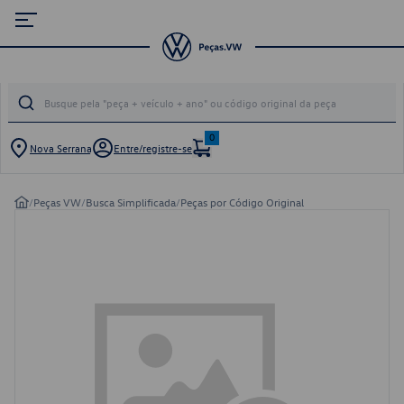
0
Nova Serrana
Entre/registre-se
/
Peças VW
/
Busca Simplificada
/
Peças por Código Original