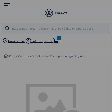
0
Nova Serrana
Entre/registre-se
/
Peças VW
/
Busca Simplificada
/
Peças por Código Original