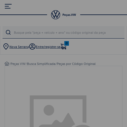
0
Nova Serrana
Entre/registre-se
/
Peças VW
/
Busca Simplificada
/
Peças por Código Original