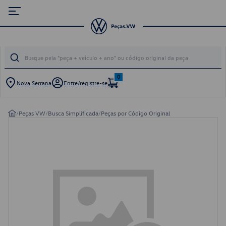
0
Nova Serrana
Entre/registre-se
/
Peças VW
/
Busca Simplificada
/
Peças por Código Original