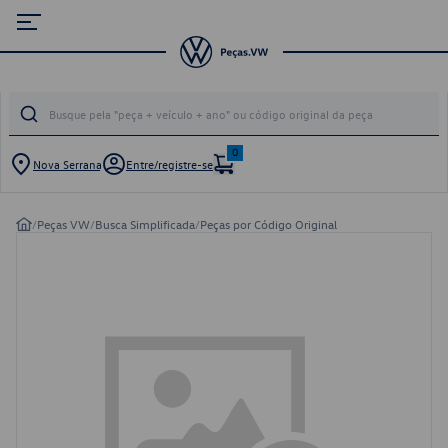
0
Nova Serrana
Entre/registre-se
/
Peças VW
/
Busca Simplificada
/
Peças por Código Original