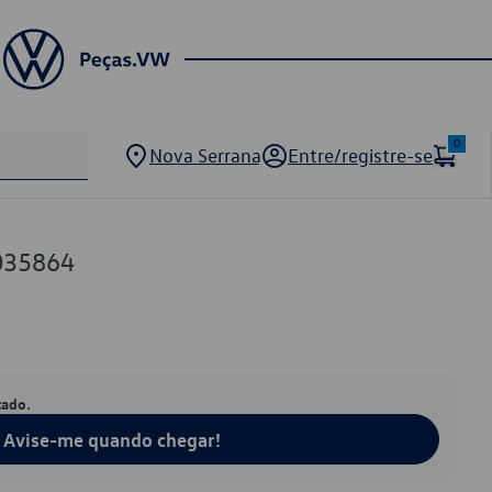
0
Nova Serrana
Entre/registre-se
035864
tado.
Avise-me quando chegar!