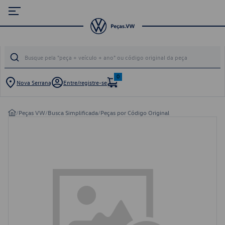
0
Nova Serrana
Entre/registre-se
/
Peças VW
/
Busca Simplificada
/
Peças por Código Original