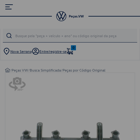
0
Nova Serrana
Entre/registre-se
/
Peças VW
/
Busca Simplificada
/
Peças por Código Original