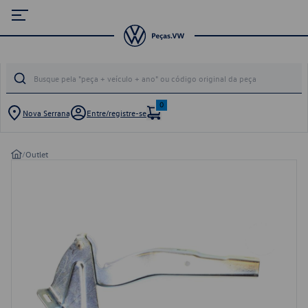
0
Nova Serrana
Entre/registre-se
/
Outlet