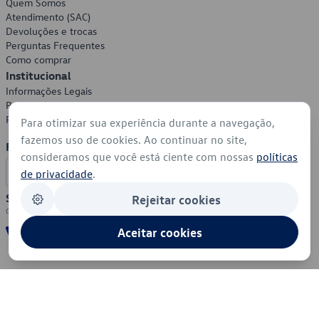
Quem Somos
Atendimento (SAC)
Devoluções e trocas
Perguntas Frequentes
Como comprar
Institucional
Informações Legais
Política de Privacidade
Política de Cookies
Para otimizar sua experiência durante a navegação,
fazemos uso de cookies. Ao continuar no site,
Formas de Pagamento
consideramos que você está ciente com nossas
políticas
de privacidade
.
Segurança
Rejeitar cookies
Aceitar cookies
© 2026 - Volkswagen do Brasil - Todos os direitos reservados