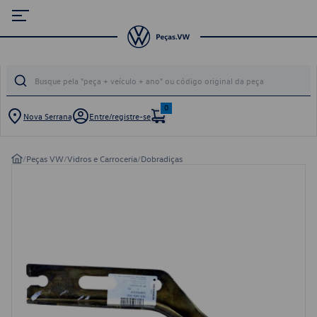
0
Nova Serrana
Entre/registre-se
/
Peças VW
/
Vidros e Carroceria
/
Dobradiças