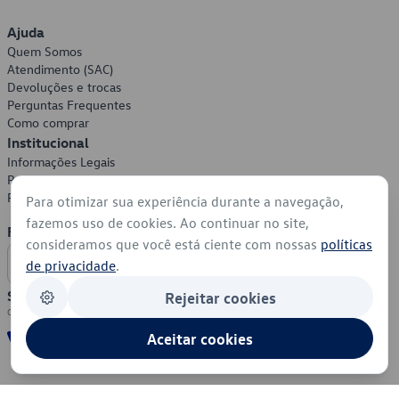
Ajuda
Quem Somos
Atendimento (SAC)
Devoluções e trocas
Perguntas Frequentes
Como comprar
Institucional
Informações Legais
Política de Privacidade
Política de Cookies
Para otimizar sua experiência durante a navegação,
fazemos uso de cookies. Ao continuar no site,
Formas de Pagamento
consideramos que você está ciente com nossas
políticas
de privacidade
.
Segurança
Rejeitar cookies
Aceitar cookies